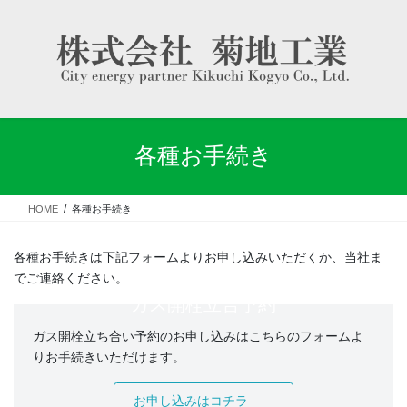
コ
ナ
ン
ビ
テ
ゲ
ン
ー
ツ
シ
に
ョ
移
ン
動
に
各種お手続き
移
動
HOME
各種お手続き
各種お手続きは下記フォームよりお申し込みいただくか、当社ま
でご連絡ください。
ガス開栓立合予約
ガス開栓立ち合い予約のお申し込みはこちらのフォームよ
りお手続きいただけます。
お申し込みはコチラ